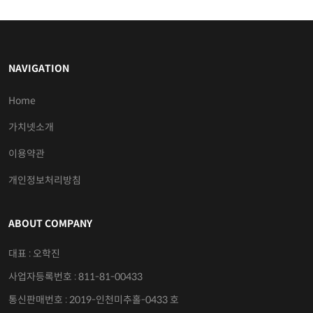
씨앗농법 · 2026.01.19
1
투자삼국지-쩐의전쟁 9편 15거래일 휴림로봇 ,에스비비테크,모비스,에스피지 영토를 장악하다 !
1
2
3
4
5
NAVIGATION
Home
가치넷소개
이용약관
개인정보처리방침