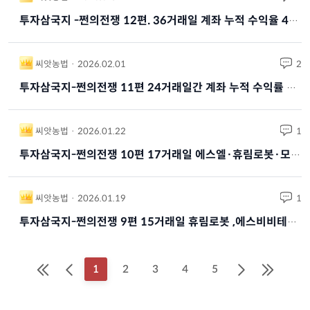
급등주 - 대장주 - 주도주 - 회전율 !!
씨앗농법 · 2026.04.17
1
AI를 활용한 주식투자 ? 정말로 효율이 있을까 ? 4개월 솔직후기
씨앗농법 · 2026.02.19
2
투자삼국지 -쩐의전쟁 12편. 36거래일 계좌 누적 수익율 40% 돌파 ! 미래에셋증권과 스피어 ! 일론머스크 짱 !!
씨앗농법 · 2026.02.01
2
투자삼국지-쩐의전쟁 11편 24거래일간 계좌 누적 수익률 +33% 로봇 · 반도체 · 증권, 삼대 제국의 완전 장악
씨앗농법 · 2026.01.22
1
투자삼국지-쩐의전쟁 10편 17거래일 에스엘·휴림로봇·모비스, 상한가 3대 장수의 등극과 영토 장악