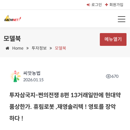
로그인
회원가입
모델북
메뉴열기
Home
투자정보
모델북
씨앗농법
670
2026.01.15
투자삼국지-쩐의전쟁 8편 13거래일만에 현대약
품상한가. 휴림로봇 ,재영솔리텍 ! 영토를 장악
하다 !